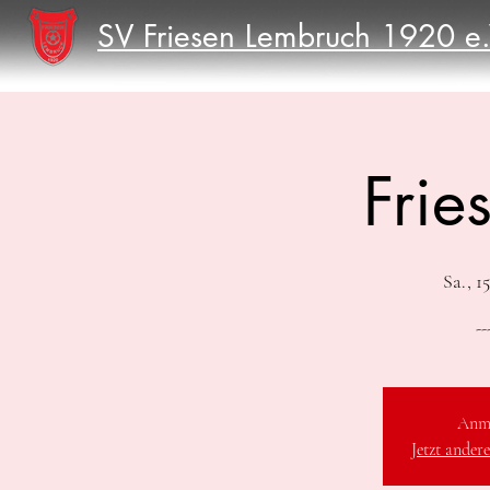
SV Friesen Lembruch 1920 e.
Frie
Sa., 1
--
Anme
Jetzt ander