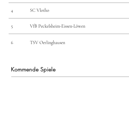
4
SC Vlotho
5
VfB Peckelsheim-Eissen-Löwen
6
TSV Oerlinghausen
Kommende Spiele
VS
SV Friesen Lembruch
SC Vlotho
1920 e.V.
23/04/2023 | 14:00 | Heimspiel